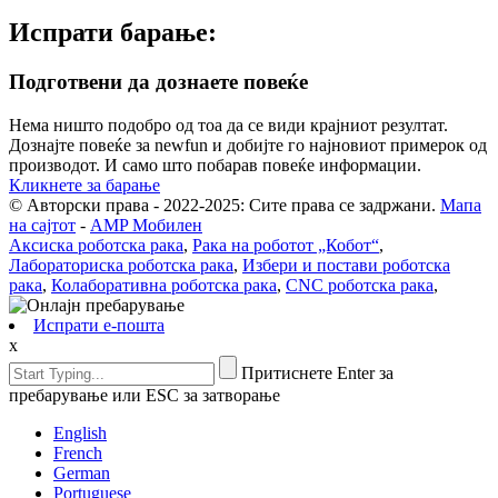
Испрати барање:
Подготвени да дознаете повеќе
Нема ништо подобро од тоа да се види крајниот резултат.
Дознајте повеќе за newfun и добијте го најновиот примерок од
производот. И само што побарав повеќе информации.
Кликнете за барање
© Авторски права - 2022-2025: Сите права се задржани.
Мапа
на сајтот
-
AMP Мобилен
Аксиска роботска рака
,
Рака на роботот „Кобот“
,
Лабораториска роботска рака
,
Избери и постави роботска
рака
,
Колаборативна роботска рака
,
CNC роботска рака
,
Испрати е-пошта
x
Притиснете Enter за
пребарување или ESC за затворање
English
French
German
Portuguese