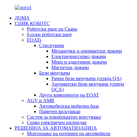
ДОМА
СЦИК КОБОТС
Роботски раце на Скара
6-оски роботски раце
EOATs
Стиснувачи
Механички и пневматски држачи
Електрични/серво држачи
Меки и адаптивни држачи
Магнетни држачи
Брзи менувачи
Рачни брзи менувачи (серија QA)
Автоматски брзи менувачи (серија
QCA)
Други компоненти на EOAT
AGV и AMR
Автомобилска мобилна база
Паметен виљушкар
Систем за повеќекратно внесување
Серво електричен цилиндар
РЕШЕНИЈА ЗА АВТОМАТИЗАЦИЈА
Монтирање на ентериер на автомобили