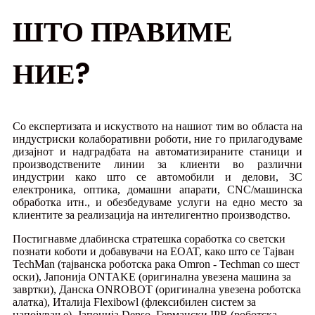
ШТО ПРАВИМЕ
НИЕ?
Со експертизата и искуството на нашиот тим во областа на
индустриски колаборативни роботи, ние го прилагодуваме
дизајнот и надградбата на автоматизираните станици и
производствените линии за клиенти во различни
индустрии како што се автомобили и делови, 3C
електроника, оптика, домашни апарати, CNC/машинска
обработка итн., и обезбедуваме услуги на едно место за
клиентите за реализација на интелигентно производство.
Постигнавме длабинска стратешка соработка со светски
познати коботи и добавувачи на EOAT, како што се Тајван
TechMan (тајванска роботска рака Omron - Techman со шест
оски), Јапонија ONTAKE (оригинална увезена машина за
завртки), Данска ONROBOT (оригинална увезена роботска
алатка), Италија Flexibowl (флексибилен систем за
напојување), Јапонија Denso, Германски IPR (роботска