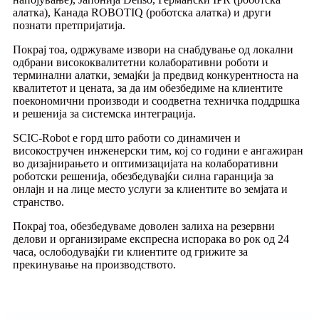
алатка), Канада ROBOTIQ (роботска алатка) и други
познати претпријатија.
Покрај тоа, одржуваме извори на снабдување од локални
одбрани висококвалитетни колаборативни роботи и
терминални алатки, земајќи ја предвид конкурентноста на
квалитетот и цената, за да им обезбедиме на клиентите
поекономични производи и соодветна техничка поддршка
и решенија за системска интеграција.
SCIC-Robot е горд што работи со динамичен и
високостручен инженерски тим, кој со години е ангажиран
во дизајнирањето и оптимизацијата на колаборативни
роботски решенија, обезбедувајќи силна гаранција за
онлајн и на лице место услуги за клиентите во земјата и
странство.
Покрај тоа, обезбедуваме доволен залиха на резервни
делови и организираме експресна испорака во рок од 24
часа, ослободувајќи ги клиентите од грижите за
прекинување на производството.