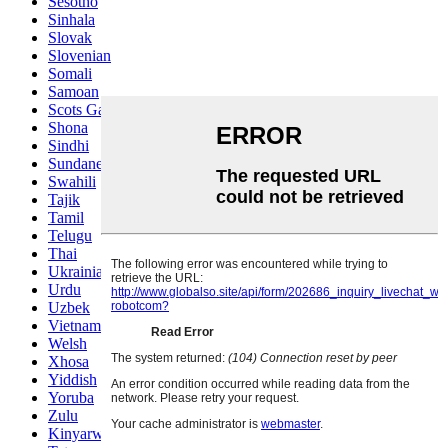
Sesotho
Sinhala
Slovak
Slovenian
Somali
Samoan
Scots Gaelic
Shona
Sindhi
Sundanese
Swahili
Tajik
Tamil
Telugu
Thai
Ukrainian
Urdu
Uzbek
Vietnamese
Welsh
Xhosa
Yiddish
Yoruba
Zulu
Kinyarwanda