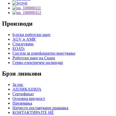
Производи
6-оски роботски раце
AGV и AMR
Стиснувачи
EOATs
Систем за повеќекратно внесување
Роботски раце на Скара
Серво електричен цилиндар
Брзи линкови
За нас
АПЛИКАЦИЈА
Сертификат
Основна вредност
Преземања
Најчесто поставувани прашања
КОНТАКТИРАЈТЕ НÈ