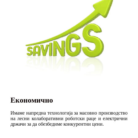
Економично
Имаме напредна технологија за масовно производство
на лесни колаборативни роботски раце и електрични
држачи за да обезбедиме конкурентни цени.