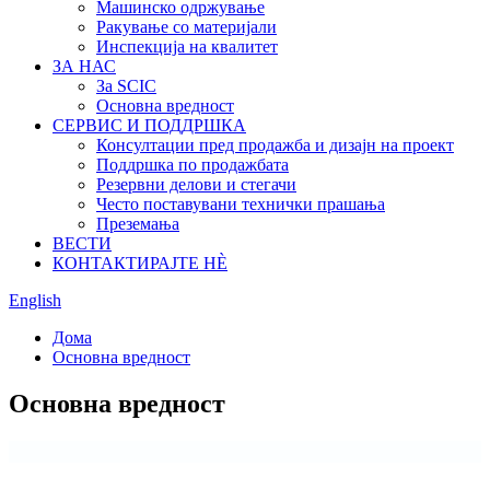
Машинско одржување
Ракување со материјали
Инспекција на квалитет
ЗА НАС
За SCIC
Основна вредност
СЕРВИС И ПОДДРШКА
Консултации пред продажба и дизајн на проект
Поддршка по продажбата
Резервни делови и стегачи
Често поставувани технички прашања
Преземања
ВЕСТИ
КОНТАКТИРАЈТЕ НÈ
English
Дома
Основна вредност
Основна вредност