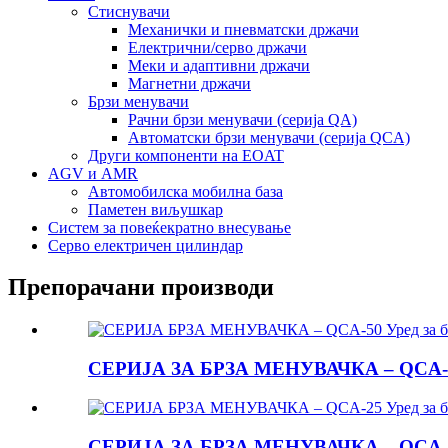
Стиснувачи
Механички и пневматски држачи
Електрични/серво држачи
Меки и адаптивни држачи
Магнетни држачи
Брзи менувачи
Рачни брзи менувачи (серија QA)
Автоматски брзи менувачи (серија QCA)
Други компоненти на EOAT
AGV и AMR
Автомобилска мобилна база
Паметен виљушкар
Систем за повеќекратно внесување
Серво електричен цилиндар
Препорачани производи
СЕРИЈА ЗА БРЗА МЕНУВАЧКА – QCA-50 
СЕРИЈА ЗА БРЗА МЕНУВАЧКА – QCA-25 