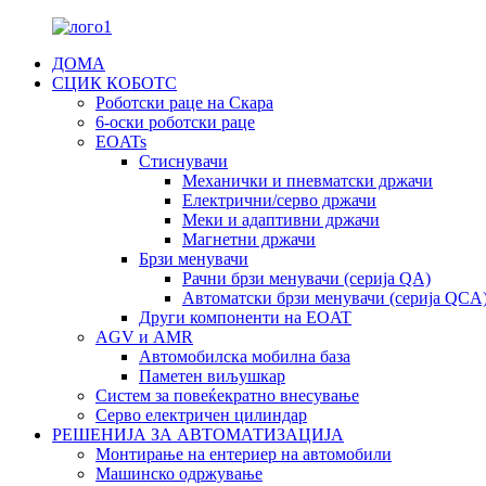
ДОМА
СЦИК КОБОТС
Роботски раце на Скара
6-оски роботски раце
EOATs
Стиснувачи
Механички и пневматски држачи
Електрични/серво држачи
Меки и адаптивни држачи
Магнетни држачи
Брзи менувачи
Рачни брзи менувачи (серија QA)
Автоматски брзи менувачи (серија QCA
Други компоненти на EOAT
AGV и AMR
Автомобилска мобилна база
Паметен виљушкар
Систем за повеќекратно внесување
Серво електричен цилиндар
РЕШЕНИЈА ЗА АВТОМАТИЗАЦИЈА
Монтирање на ентериер на автомобили
Машинско одржување