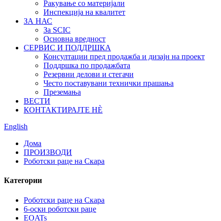
Ракување со материјали
Инспекција на квалитет
ЗА НАС
За SCIC
Основна вредност
СЕРВИС И ПОДДРШКА
Консултации пред продажба и дизајн на проект
Поддршка по продажбата
Резервни делови и стегачи
Често поставувани технички прашања
Преземања
ВЕСТИ
КОНТАКТИРАЈТЕ НÈ
English
Дома
ПРОИЗВОДИ
Роботски раце на Скара
Категории
Роботски раце на Скара
6-оски роботски раце
EOATs