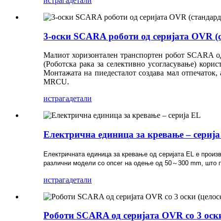
истрага
детали
3-оски SCARA роботи од серијата OVR (
Малиот хоризонтален транспортен робот SCARA од
(Роботска рака за селективно усогласување) кори
Монтажата на пиедесталот создава мал отпечаток,
MRCU.
истрага
детали
Електрична единица за кревање – сериј
Електричната единица за кревање од серијата EL е произв
различни модели со опсег на одење од 50～300 mm, што п
истрага
детали
Роботи SCARA од серијата OVR со 3 оски 