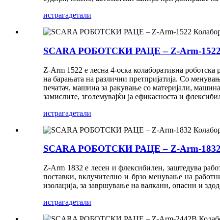
истрага
детали
SCARA РОБОТСКИ РАЦЕ – Z-Arm-1522 К
Z-Arm 1522 е лесна 4-оска колаборативна роботска 
на барањата на различни претпријатија. Со менувањ
печатач, машина за ракување со материјали, машина
замислите, зголемувајќи ја ефикасноста и флексибил
истрага
детали
SCARA РОБОТСКИ РАЦЕ – Z-Arm-1832 К
Z-Arm 1832 е лесен и флексибилен, заштедува рабо
поставки, вклучително и брзо менување на работни
изолација, за завршување на валкани, опасни и здо
истрага
детали