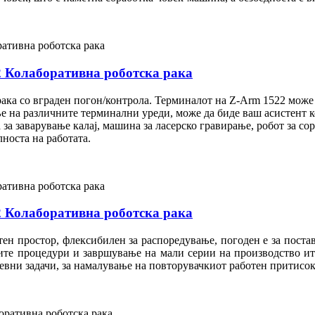
олаборативна роботска рака
рака со вграден погон/контрола. Терминалот на Z-Arm 1522 може 
е на различните терминални уреди, може да биде ваш асистент ко
 за заварување калај, машина за ласерско гравирање, робот за с
носта на работата.
олаборативна роботска рака
тен простор, флексибилен за распоредување, погоден е за пост
те процедури и завршување на мали серии на производство итн.
девни задачи, за намалување на повторувачкиот работен притисок