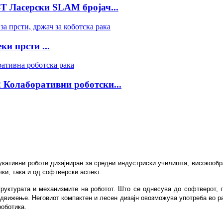
асерски SLAM бројач...
и прсти ...
олаборативни роботски...
укативни роботи дизајниран за средни индустриски училишта, високообра
ки, така и од софтверски аспект.
руктурата и механизмите на роботот. Што се однесува до софтверот, 
 движење. Неговиот компактен и лесен дизајн овозможува употреба во ра
роботика.