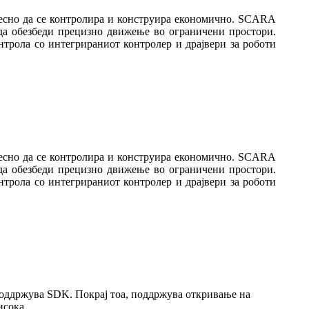
есно да се контролира и конструира економично. SCARA
 да обезбеди прецизно движење во ограничени простори.
нтрола со интегрираниот контролер и драјвери за роботи
есно да се контролира и конструира економично. SCARA
 да обезбеди прецизно движење во ограничени простори.
нтрола со интегрираниот контролер и драјвери за роботи
 поддржува SDK. Покрај тоа, поддржува откривање на
исока.