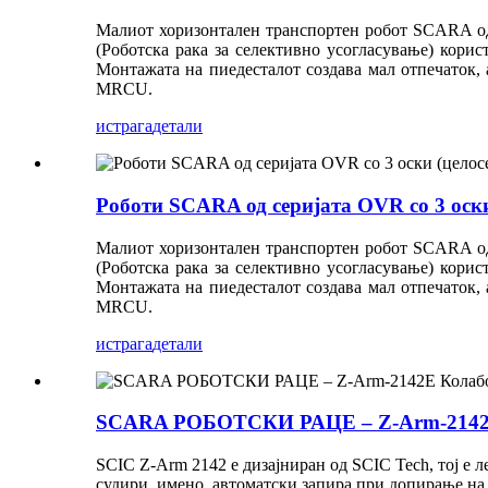
Малиот хоризонтален транспортен робот SCARA од
(Роботска рака за селективно усогласување) кори
Монтажата на пиедесталот создава мал отпечаток,
MRCU.
истрага
детали
Роботи SCARA од серијата OVR со 3 оски 
Малиот хоризонтален транспортен робот SCARA од
(Роботска рака за селективно усогласување) кори
Монтажата на пиедесталот создава мал отпечаток,
MRCU.
истрага
детали
SCARA РОБОТСКИ РАЦЕ – Z-Arm-2142E
SCIC Z-Arm 2142 е дизајниран од SCIC Tech, тој е 
судири, имено, автоматски запира при допирање на 