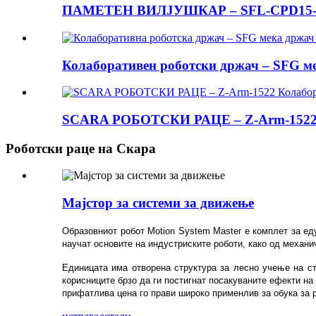
ПАМЕТЕН ВИЛЈУШКАР – SFL-CPD15-T Л
Колаборативен роботски држач – SFG мек
SCARA РОБОТСКИ РАЦЕ – Z-Arm-1522 К
Роботски раце на Скара
Мајстор за системи за движење
Образовниот робот Motion System Master е комплет за ед
научат основите на индустриските роботи, како од механич
Единицата има отворена структура за лесно учење на ст
корисниците брзо да ги постигнат посакуваните ефекти на
прифатлива цена го прави широко применлив за обука за 