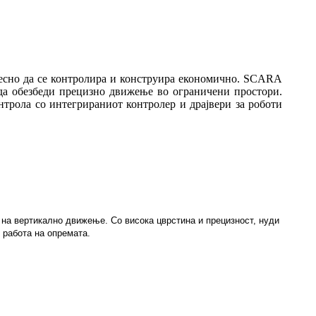
есно да се контролира и конструира економично. SCARA
 да обезбеди прецизно движење во ограничени простори.
нтрола со интегрираниот контролер и драјвери за роботи
 на вертикално движење. Со висока цврстина и прецизност, нуди
 работа на опремата.