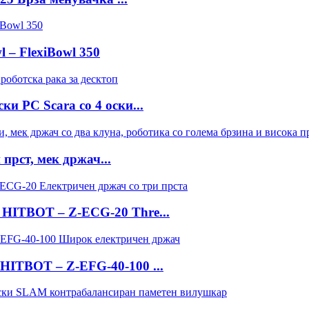
l – FlexiBowl 350
и РС Scara со 4 оски...
прст, мек држач...
BOT – Z-ECG-20 Thre...
BOT – Z-EFG-40-100 ...