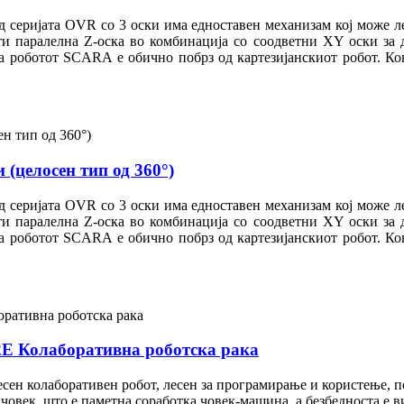
 серијата OVR со 3 оски има едноставен механизам кој може л
сти паралелна Z-оска во комбинација со соодветни XY оски за
 а роботот SCARA е обично побрз од картезијанскиот робот. Ко
(целосен тип од 360°)
 серијата OVR со 3 оски има едноставен механизам кој може л
сти паралелна Z-оска во комбинација со соодветни XY оски за
 а роботот SCARA е обично побрз од картезијанскиот робот. Ко
 Колаборативна роботска рака
лесен колаборативен робот, лесен за програмирање и користење,
човек, што е паметна соработка човек-машина, а безбедноста е в