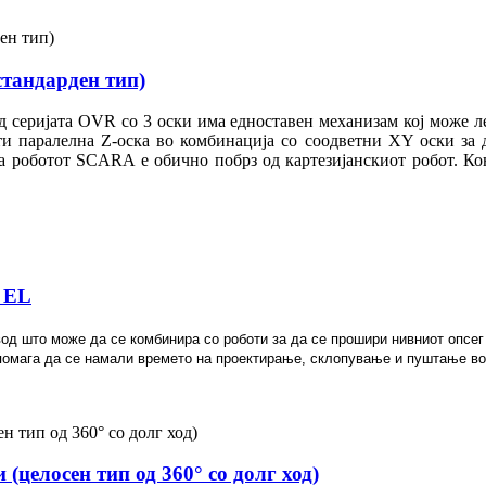
стандарден тип)
 серијата OVR со 3 оски има едноставен механизам кој може л
сти паралелна Z-оска во комбинација со соодветни XY оски за
 а роботот SCARA е обично побрз од картезијанскиот робот. Ко
а EL
од што може да се комбинира со роботи за да се прошири нивниот опсег
омага да се намали времето на проектирање, склопување и пуштање во
(целосен тип од 360° со долг ход)