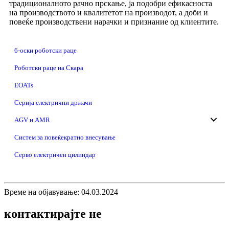
традиционалното рачно прскање, ја подобри ефикасноста
на производството и квалитетот на производот, а доби и
повеќе производствени нарачки и признание од клиентите.
6-оски роботски раце
Роботски раце на Скара
EOATs
Серија електрични држачи
AGV и AMR
Систем за повеќекратно внесување
Серво електричен цилиндар
Време на објавување: 04.03.2024
контактирајте не