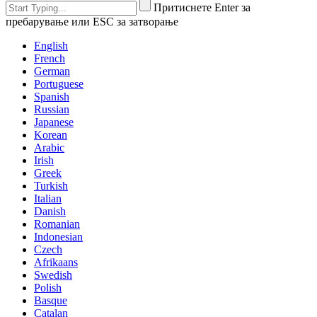
Притиснете Enter за
пребарување или ESC за затворање
English
French
German
Portuguese
Spanish
Russian
Japanese
Korean
Arabic
Irish
Greek
Turkish
Italian
Danish
Romanian
Indonesian
Czech
Afrikaans
Swedish
Polish
Basque
Catalan