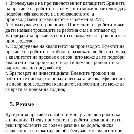
a. Зголемување на производствениот капацитет: Брзината
на прскање на роботот е голема, што може значително да ја
подобри ефикасноста на производството, а
производствениот капацитет е зголемен за 25%;
б. Намалување на трошоците: Примената на роботи може
да ги намали трошоците за работна сила и отпадот од
материјали за прскање, со што се намалуваат трошоците за
производство;
в. Подобрување на квалитетот на производот: Ефектот на
прскање на роботот е стабилен, разликата во бојата е мала,
а квалитетот на прскање е висок, што може да го подобри
квалитетот на производот и да ги намали трошоците за
одржување по продажбата;
г. Брз поврат на инвестицијата: Влезните трошоци на
роботот се високи, но поради неговата висока ефикасност
и висок производствен капацитет, инвестицијата може да
се врати за половина година;
5. Резиме
Кутијата за прскање со кобот е многу успешна роботска
апликација. Преку примената на роботи, компанијата ги
реши проблемите со голема разлика во бојата, ниска
ефикасност и тешкотија во обезбедувањето квалитет при