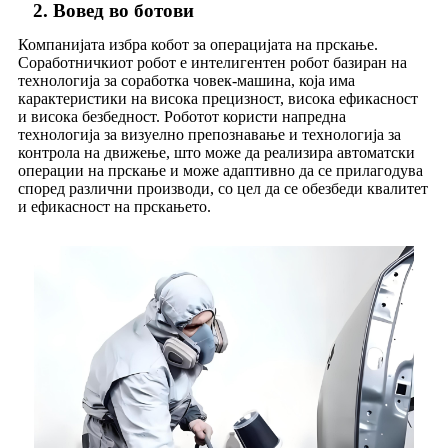
2. Вовед во ботови
Компанијата избра кобот за операцијата на прскање.
Соработничкиот робот е интелигентен робот базиран на
технологија за соработка човек-машина, која има
карактеристики на висока прецизност, висока ефикасност
и висока безбедност. Роботот користи напредна
технологија за визуелно препознавање и технологија за
контрола на движење, што може да реализира автоматски
операции на прскање и може адаптивно да се прилагодува
според различни производи, со цел да се обезбеди квалитет
и ефикасност на прскањето.