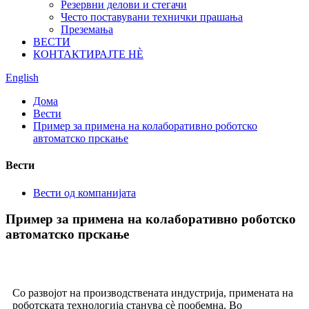
Резервни делови и стегачи
Често поставувани технички прашања
Преземања
ВЕСТИ
КОНТАКТИРАЈТЕ НÈ
English
Дома
Вести
Пример за примена на колаборативно роботско
автоматско прскање
Вести
Вести од компанијата
Пример за примена на колаборативно роботско
автоматско прскање
Со развојот на производствената индустрија, примената на
роботската технологија станува сè пообемна. Во