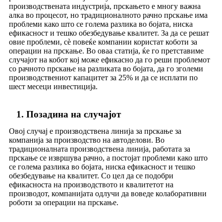
производствената индустрија, прскањето е многу важна
алка во процесот, но традиционалното рачно прскање има
проблеми како што се голема разлика во бојата, ниска
ефикасност и тешко обезбедување квалитет. За да се решат
овие проблеми, сè повеќе компании користат коботи за
операции на прскање. Во оваа статија, ќе го претставиме
случајот на кобот кој може ефикасно да го реши проблемот
со рачното прскање на разликата во бојата, да го зголеми
производствениот капацитет за 25% и да се исплати по
шест месеци инвестиција.
1. Позадина на случајот
Овој случај е производствена линија за прскање за
компанија за производство на автоделови. Во
традиционалната производствена линија, работата за
прскање се извршува рачно, а постојат проблеми како што
се голема разлика во бојата, ниска ефикасност и тешко
обезбедување на квалитет. Со цел да се подобри
ефикасноста на производството и квалитетот на
производот, компанијата одлучи да воведе колаборативни
роботи за операции на прскање.