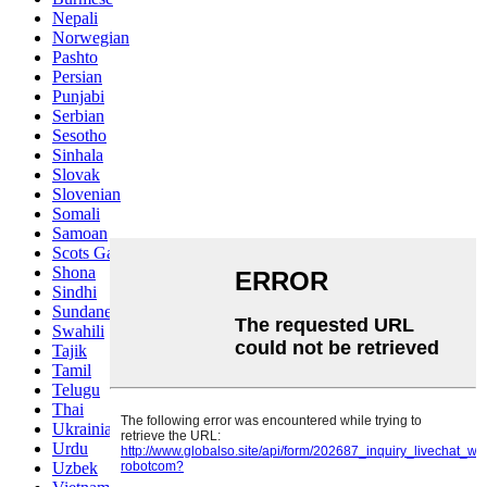
Nepali
Norwegian
Pashto
Persian
Punjabi
Serbian
Sesotho
Sinhala
Slovak
Slovenian
Somali
Samoan
Scots Gaelic
Shona
Sindhi
Sundanese
Swahili
Tajik
Tamil
Telugu
Thai
Ukrainian
Urdu
Uzbek