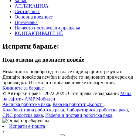
За нас
АПЛИКАЦИЈА
Сертификат
Основна вредност
Преземања
Најчесто поставувани прашања
КОНТАКТИРАЈТЕ НÈ
Испрати барање:
Подготвени да дознаете повеќе
Нема ништо подобро од тоа да се види крајниот резултат.
Дознајте повеќе за newfun и добијте го најновиот примерок од
производот. И само што побарав повеќе информации.
Кликнете за барање
© Авторски права - 2022-2025: Сите права се задржани.
Мапа
на сајтот
-
AMP Мобилен
Аксиска роботска рака
,
Рака на роботот „Кобот“
,
Колаборативна роботска рака
,
Лабораториска роботска рака
,
CNC роботска рака
,
Избери и постави роботска рака
,
Испрати е-пошта
x