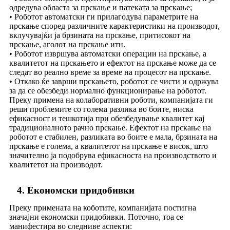
одредува областа за прскање и патеката за прскање;
• Роботот автоматски ги прилагодува параметрите на
прскање според различните карактеристики на производот,
вклучувајќи ја брзината на прскање, притисокот на
прскање, аголот на прскање итн.
• Роботот извршува автоматски операции на прскање, а
квалитетот на прскањето и ефектот на прскање може да се
следат во реално време за време на процесот на прскање.
• Откако ќе заврши прскањето, роботот се чисти и одржува
за да се обезбеди нормално функционирање на роботот.
Преку примена на колаборативни роботи, компанијата ги
реши проблемите со голема разлика во боите, ниска
ефикасност и тешкотија при обезбедување квалитет кај
традиционалното рачно прскање. Ефектот на прскање на
роботот е стабилен, разликата во боите е мала, брзината на
прскање е голема, а квалитетот на прскање е висок, што
значително ја подобрува ефикасноста на производството и
квалитетот на производот.
4. Економски придобивки
Преку примената на коботите, компанијата постигна
значајни економски придобивки. Поточно, тоа се
манифестира во следниве аспекти: