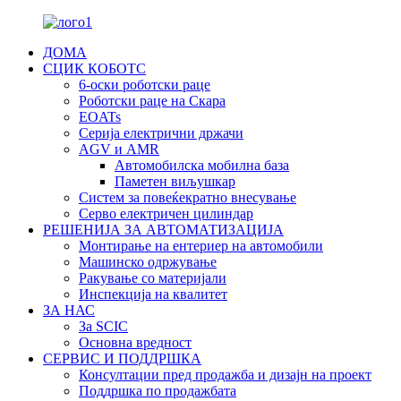
ДОМА
СЦИК КОБОТС
6-оски роботски раце
Роботски раце на Скара
EOATs
Серија електрични држачи
AGV и AMR
Автомобилска мобилна база
Паметен виљушкар
Систем за повеќекратно внесување
Серво електричен цилиндар
РЕШЕНИЈА ЗА АВТОМАТИЗАЦИЈА
Монтирање на ентериер на автомобили
Машинско одржување
Ракување со материјали
Инспекција на квалитет
ЗА НАС
За SCIC
Основна вредност
СЕРВИС И ПОДДРШКА
Консултации пред продажба и дизајн на проект
Поддршка по продажбата