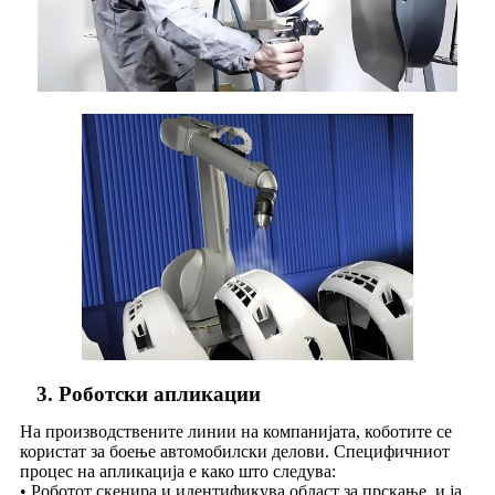
3. Роботски апликации
На производствените линии на компанијата, коботите се
користат за боење автомобилски делови. Специфичниот
процес на апликација е како што следува:
• Роботот скенира и идентификува област за прскање, и ја