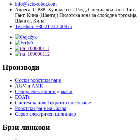
info@scic-robot.com
Адреса: C-888, Хуанхукси 2 Роуд, Специјална зона Лин-
Ганг, Кина (Шангај) Пилотска зона за слободна трговија,
Шангај, Кина
Телефон: +86 21 313 00975
Производи
6-оски роботски раце
AGV и AMR
Серија електрични држачи
EOATs
Систем за повеќекратно внесување
Роботски раце на Скара
Серво електричен цилиндар
Брзи линкови